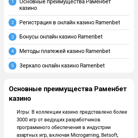
Основные преимущества Раменбет
казино
Регистрация в онлайн казино Ramenbet
Бонусы онлайн казино Ramenbet
Методы платежей казино Ramenbet
Зеркало онлайн казино Ramenbet
Основные преимущества Раменбет
казино
Игры: В коллекции казино представлено более
3000 игр от ведущих разработчиков
программного обеспечения в индустрии
азартных игр, включая Microgaming, Betsoft,