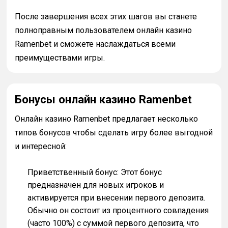
После завершения всех этих шагов вы станете
полноправным пользователем онлайн казино
Ramenbet и сможете наслаждаться всеми
преимуществами игры.
Бонусы онлайн казино Ramenbet
Онлайн казино Ramenbet предлагает несколько
типов бонусов чтобы сделать игру более выгодной
и интересной:
Приветственный бонус: Этот бонус
предназначен для новых игроков и
активируется при внесении первого депозита.
Обычно он состоит из процентного совпадения
(часто 100%) с суммой первого депозита, что