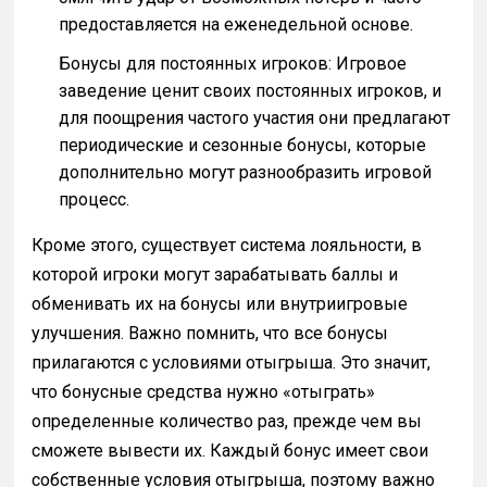
предоставляется на еженедельной основе.
Бонусы для постоянных игроков: Игровое
заведение ценит своих постоянных игроков, и
для поощрения частого участия они предлагают
периодические и сезонные бонусы, которые
дополнительно могут разнообразить игровой
процесс.
Кроме этого, существует система лояльности, в
которой игроки могут зарабатывать баллы и
обменивать их на бонусы или внутриигровые
улучшения. Важно помнить, что все бонусы
прилагаются с условиями отыгрыша. Это значит,
что бонусные средства нужно «отыграть»
определенные количество раз, прежде чем вы
сможете вывести их. Каждый бонус имеет свои
собственные условия отыгрыша, поэтому важно