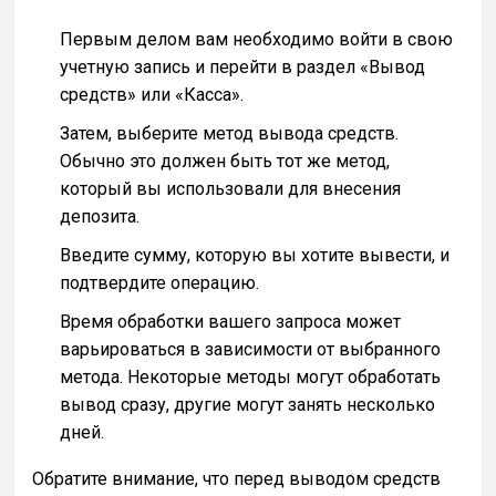
Первым делом вам необходимо войти в свою
учетную запись и перейти в раздел «Вывод
средств» или «Касса».
Затем, выберите метод вывода средств.
Обычно это должен быть тот же метод,
который вы использовали для внесения
депозита.
Введите сумму, которую вы хотите вывести, и
подтвердите операцию.
Время обработки вашего запроса может
варьироваться в зависимости от выбранного
метода. Некоторые методы могут обработать
вывод сразу, другие могут занять несколько
дней.
Обратите внимание, что перед выводом средств