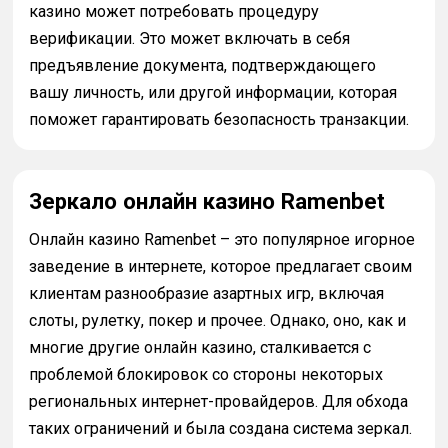
казино может потребовать процедуру
верификации. Это может включать в себя
предъявление документа, подтверждающего
вашу личность, или другой информации, которая
поможет гарантировать безопасность транзакции.
Зеркало онлайн казино Ramenbet
Онлайн казино Ramenbet – это популярное игорное
заведение в интернете, которое предлагает своим
клиентам разнообразие азартных игр, включая
слоты, рулетку, покер и прочее. Однако, оно, как и
многие другие онлайн казино, сталкивается с
проблемой блокировок со стороны некоторых
региональных интернет-провайдеров. Для обхода
таких ограничений и была создана система зеркал.