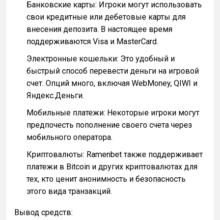
Банковские карты: Игроки могут использовать
свои кредитные или дебетовые карты для
внесения депозита. В настоящее время
поддерживаются Visa и MasterCard.
Электронные кошельки: Это удобный и
быстрый способ перевести деньги на игровой
счет. Опций много, включая WebMoney, QIWI и
Яндекс.Деньги.
Мобильные платежи: Некоторые игроки могут
предпочесть пополнение своего счета через
мобильного оператора.
Криптовалюты: Ramenbet также поддерживает
платежи в Bitcoin и других криптовалютах для
тех, кто ценит анонимность и безопасность
этого вида транзакций.
Вывод средств: