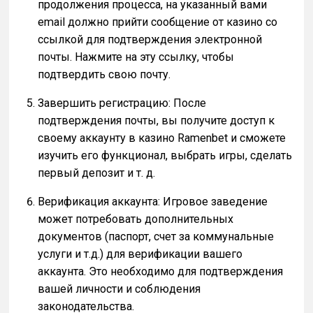
продолжения процесса, на указанный вами
email должно прийти сообщение от казино со
ссылкой для подтверждения электронной
почты. Нажмите на эту ссылку, чтобы
подтвердить свою почту.
Завершить регистрацию: После
подтверждения почты, вы получите доступ к
своему аккаунту в казино Ramenbet и сможете
изучить его функционал, выбрать игры, сделать
первый депозит и т. д.
Верификация аккаунта: Игровое заведение
может потребовать дополнительных
документов (паспорт, счет за коммунальные
услуги и т.д.) для верификации вашего
аккаунта. Это необходимо для подтверждения
вашей личности и соблюдения
законодательства.