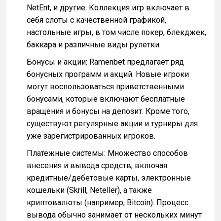
NetEnt, и другие. Коллекция игр включает в
себя слоты с качественной графикой,
настольные игры, в том числе покер, блекджек,
баккара и различные виды рулетки.
Бонусы и акции: Ramenbet предлагает ряд
бонусных программ и акций. Новые игроки
могут воспользоваться приветственными
бонусами, которые включают бесплатные
вращения и бонусы на депозит. Кроме того,
существуют регулярные акции и турниры для
уже зарегистрированных игроков.
Платежные системы: Множество способов
внесения и вывода средств, включая
кредитные/дебетовые карты, электронные
кошельки (Skrill, Neteller), а также
криптовалюты (например, Bitcoin). Процесс
вывода обычно занимает от нескольких минут